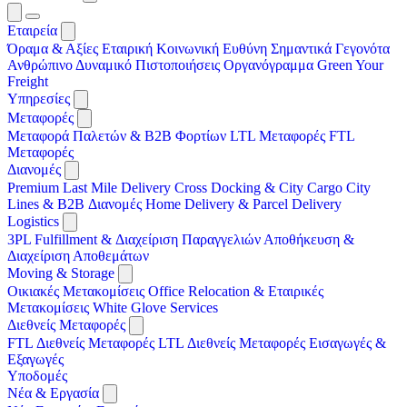
Εταιρεία
Όραμα & Αξίες
Εταιρική Κοινωνική Ευθύνη
Σημαντικά Γεγονότα
Ανθρώπινο Δυναμικό
Πιστοποιήσεις
Οργανόγραμμα
Green Your
Freight
Υπηρεσίες
Μεταφορές
Μεταφορά Παλετών & B2B Φορτίων
LTL Μεταφορές
FTL
Μεταφορές
Διανομές
Premium Last Mile Delivery
Cross Docking & City Cargo
City
Lines & B2B Διανομές
Home Delivery & Parcel Delivery
Logistics
3PL
Fulfillment & Διαχείριση Παραγγελιών
Αποθήκευση &
Διαχείριση Αποθεμάτων
Moving & Storage
Οικιακές Μετακομίσεις
Office Relocation & Εταιρικές
Μετακομίσεις
White Glove Services
Διεθνείς Μεταφορές
FTL Διεθνείς Μεταφορές
LTL Διεθνείς Μεταφορές
Εισαγωγές &
Εξαγωγές
Υποδομές
Νέα & Εργασία