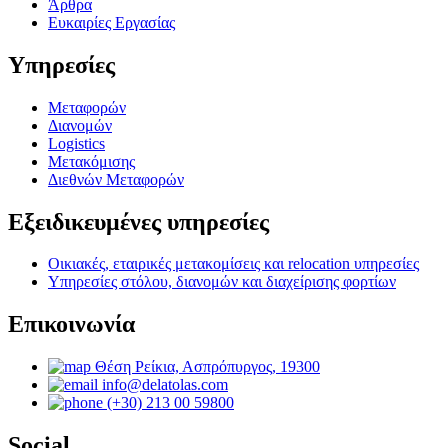
Άρθρα
Ευκαιρίες Εργασίας
Υπηρεσίες
Μεταφορών
Διανομών
Logistics
Μετακόμισης
Διεθνών Μεταφορών
Εξειδικευμένες υπηρεσίες
Οικιακές, εταιρικές μετακομίσεις και relocation υπηρεσίες
Υπηρεσίες στόλου, διανομών και διαχείρισης φορτίων
Επικοινωνία
Θέση Ρείκια, Ασπρόπυργος, 19300
info@delatolas.com
(+30) 213 00 59800
Social