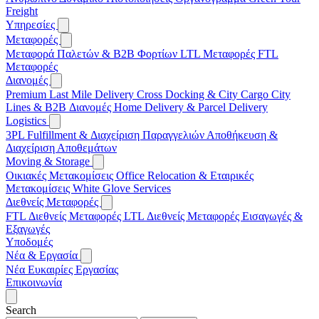
Freight
Υπηρεσίες
Μεταφορές
Μεταφορά Παλετών & B2B Φορτίων
LTL Μεταφορές
FTL
Μεταφορές
Διανομές
Premium Last Mile Delivery
Cross Docking & City Cargo
City
Lines & B2B Διανομές
Home Delivery & Parcel Delivery
Logistics
3PL
Fulfillment & Διαχείριση Παραγγελιών
Αποθήκευση &
Διαχείριση Αποθεμάτων
Moving & Storage
Οικιακές Μετακομίσεις
Office Relocation & Εταιρικές
Μετακομίσεις
White Glove Services
Διεθνείς Μεταφορές
FTL Διεθνείς Μεταφορές
LTL Διεθνείς Μεταφορές
Εισαγωγές &
Εξαγωγές
Υποδομές
Νέα & Εργασία
Νέα
Ευκαιρίες Εργασίας
Επικοινωνία
Search