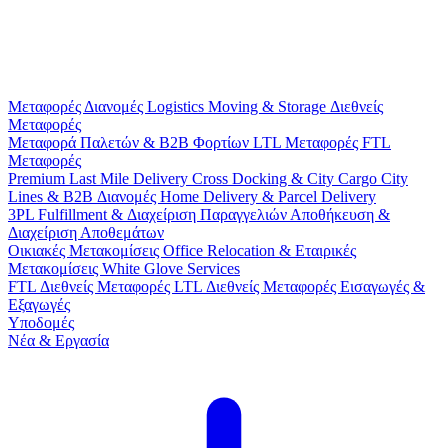
Μεταφορές
Διανομές
Logistics
Moving & Storage
Διεθνείς
Μεταφορές
Μεταφορά Παλετών & B2B Φορτίων
LTL Μεταφορές
FTL
Μεταφορές
Premium Last Mile Delivery
Cross Docking & City Cargo
City
Lines & B2B Διανομές
Home Delivery & Parcel Delivery
3PL
Fulfillment & Διαχείριση Παραγγελιών
Αποθήκευση &
Διαχείριση Αποθεμάτων
Οικιακές Μετακομίσεις
Office Relocation & Εταιρικές
Μετακομίσεις
White Glove Services
FTL Διεθνείς Μεταφορές
LTL Διεθνείς Μεταφορές
Εισαγωγές &
Εξαγωγές
Υποδομές
Νέα & Εργασία