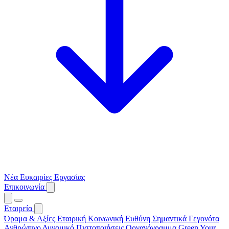
Νέα
Ευκαιρίες Εργασίας
Επικοινωνία
Εταιρεία
Όραμα & Αξίες
Εταιρική Κοινωνική Ευθύνη
Σημαντικά Γεγονότα
Ανθρώπινο Δυναμικό
Πιστοποιήσεις
Οργανόγραμμα
Green Your