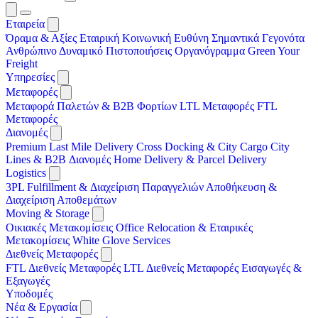
Εταιρεία
Όραμα & Αξίες
Εταιρική Κοινωνική Ευθύνη
Σημαντικά Γεγονότα
Ανθρώπινο Δυναμικό
Πιστοποιήσεις
Οργανόγραμμα
Green Your
Freight
Υπηρεσίες
Μεταφορές
Μεταφορά Παλετών & B2B Φορτίων
LTL Μεταφορές
FTL
Μεταφορές
Διανομές
Premium Last Mile Delivery
Cross Docking & City Cargo
City
Lines & B2B Διανομές
Home Delivery & Parcel Delivery
Logistics
3PL
Fulfillment & Διαχείριση Παραγγελιών
Αποθήκευση &
Διαχείριση Αποθεμάτων
Moving & Storage
Οικιακές Μετακομίσεις
Office Relocation & Εταιρικές
Μετακομίσεις
White Glove Services
Διεθνείς Μεταφορές
FTL Διεθνείς Μεταφορές
LTL Διεθνείς Μεταφορές
Εισαγωγές &
Εξαγωγές
Υποδομές
Νέα & Εργασία