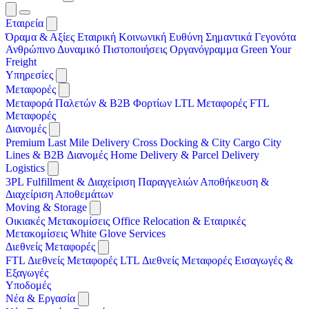
Εταιρεία
Όραμα & Αξίες
Εταιρική Κοινωνική Ευθύνη
Σημαντικά Γεγονότα
Ανθρώπινο Δυναμικό
Πιστοποιήσεις
Οργανόγραμμα
Green Your
Freight
Υπηρεσίες
Μεταφορές
Μεταφορά Παλετών & B2B Φορτίων
LTL Μεταφορές
FTL
Μεταφορές
Διανομές
Premium Last Mile Delivery
Cross Docking & City Cargo
City
Lines & B2B Διανομές
Home Delivery & Parcel Delivery
Logistics
3PL
Fulfillment & Διαχείριση Παραγγελιών
Αποθήκευση &
Διαχείριση Αποθεμάτων
Moving & Storage
Οικιακές Μετακομίσεις
Office Relocation & Εταιρικές
Μετακομίσεις
White Glove Services
Διεθνείς Μεταφορές
FTL Διεθνείς Μεταφορές
LTL Διεθνείς Μεταφορές
Εισαγωγές &
Εξαγωγές
Υποδομές
Νέα & Εργασία