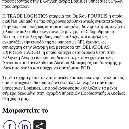
προσφέροντας στην Ελληνική αγορά Logistics υπηρεσίες υψηλών
προδιαγραφών.
Η ΤRADE LOGISTICS εταιρεία του Ομίλου FOURLIS η οποία
διαθέτει μία από τις πιο σύγχρονες αποθηκευτικές εγκαταστάσεις
στην Ευρώπη, πλήρως αυτοματοποιημένη, δυναμικότητας πενήντα
χιλιάδων παλετοθέσεων, συνδεδεμένη με το Σιδηροδρομικό
Δίκτυο, με υψηλές προδιαγραφές φύλαξης και ασφάλειας,
εγκαινιάζει την είσοδό της σε υπηρεσίες 3PL έχοντας ως
συνεργάτη στην διανομή και μεταφορά την DELATOLAS
EXPRESS CARGO, η οποία κατέχει δεσπόζουσα θέση στην
Ελληνική Αγορά εδώ και μια δεκαετία, με συνεχή ανάπτυξη
Αστικού και Πανελλαδικού Δικτύου Μεταφοράς και Διανομής, με
ιδιόκτητο στόλο και σύγχρονα συστήματα POD.
Tο νέο σχήμα μεσω των συνεργιών και των οικονομιών κλίμακος
που επιτυγχάνει, θα προσφέρει ένα ολοκληρωμένο σύστημα
υπηρεσιών Logistics, με προδιαγραφές που αλλάζουν τα μέχρι
σήμερα δεδομένα στην αγορά Υπηρεσιών Εφοδιαστικής Αλυσίδας
στη χώρα μας.
Μοιραστείτε το
Μοιραστείτε