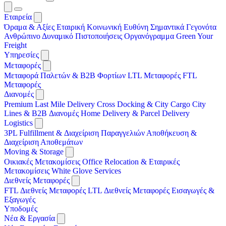
Εταιρεία
Όραμα & Αξίες
Εταιρική Κοινωνική Ευθύνη
Σημαντικά Γεγονότα
Ανθρώπινο Δυναμικό
Πιστοποιήσεις
Οργανόγραμμα
Green Your
Freight
Υπηρεσίες
Μεταφορές
Μεταφορά Παλετών & B2B Φορτίων
LTL Μεταφορές
FTL
Μεταφορές
Διανομές
Premium Last Mile Delivery
Cross Docking & City Cargo
City
Lines & B2B Διανομές
Home Delivery & Parcel Delivery
Logistics
3PL
Fulfillment & Διαχείριση Παραγγελιών
Αποθήκευση &
Διαχείριση Αποθεμάτων
Moving & Storage
Οικιακές Μετακομίσεις
Office Relocation & Εταιρικές
Μετακομίσεις
White Glove Services
Διεθνείς Μεταφορές
FTL Διεθνείς Μεταφορές
LTL Διεθνείς Μεταφορές
Εισαγωγές &
Εξαγωγές
Υποδομές
Νέα & Εργασία