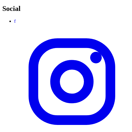
Social
f