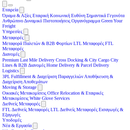
Εταιρεία
Όραμα & Αξίες
Εταιρική Κοινωνική Ευθύνη
Σημαντικά Γεγονότα
Ανθρώπινο Δυναμικό
Πιστοποιήσεις
Οργανόγραμμα
Green Your
Freight
Υπηρεσίες
Μεταφορές
Μεταφορά Παλετών & B2B Φορτίων
LTL Μεταφορές
FTL
Μεταφορές
Διανομές
Premium Last Mile Delivery
Cross Docking & City Cargo
City
Lines & B2B Διανομές
Home Delivery & Parcel Delivery
Logistics
3PL
Fulfillment & Διαχείριση Παραγγελιών
Αποθήκευση &
Διαχείριση Αποθεμάτων
Moving & Storage
Οικιακές Μετακομίσεις
Office Relocation & Εταιρικές
Μετακομίσεις
White Glove Services
Διεθνείς Μεταφορές
FTL Διεθνείς Μεταφορές
LTL Διεθνείς Μεταφορές
Εισαγωγές &
Εξαγωγές
Υποδομές
Νέα & Εργασία