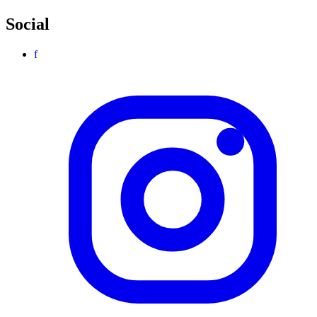
Social
f