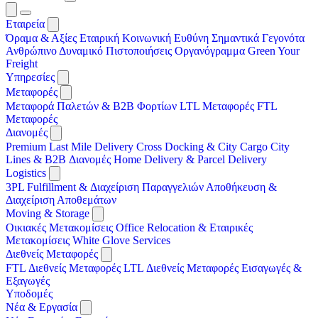
Εταιρεία
Όραμα & Αξίες
Εταιρική Κοινωνική Ευθύνη
Σημαντικά Γεγονότα
Ανθρώπινο Δυναμικό
Πιστοποιήσεις
Οργανόγραμμα
Green Your
Freight
Υπηρεσίες
Μεταφορές
Μεταφορά Παλετών & B2B Φορτίων
LTL Μεταφορές
FTL
Μεταφορές
Διανομές
Premium Last Mile Delivery
Cross Docking & City Cargo
City
Lines & B2B Διανομές
Home Delivery & Parcel Delivery
Logistics
3PL
Fulfillment & Διαχείριση Παραγγελιών
Αποθήκευση &
Διαχείριση Αποθεμάτων
Moving & Storage
Οικιακές Μετακομίσεις
Office Relocation & Εταιρικές
Μετακομίσεις
White Glove Services
Διεθνείς Μεταφορές
FTL Διεθνείς Μεταφορές
LTL Διεθνείς Μεταφορές
Εισαγωγές &
Εξαγωγές
Υποδομές
Νέα & Εργασία