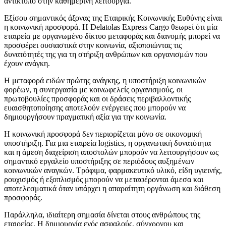
αντίκτυπο στην καθημερινή λειτουργία.
Εξίσου σημαντικός άξονας της Εταιρικής Κοινωνικής Ευθύνης είναι
η κοινωνική προσφορά. Η Delatolas Express Cargo θεωρεί ότι μία
εταιρεία με οργανωμένο δίκτυο μεταφοράς και διανομής μπορεί να
προσφέρει ουσιαστικά στην κοινωνία, αξιοποιώντας τις
δυνατότητές της για τη στήριξη ανθρώπων και οργανισμών που
έχουν ανάγκη.
Η μεταφορά ειδών πρώτης ανάγκης, η υποστήριξη κοινωνικών
φορέων, η συνεργασία με κοινωφελείς οργανισμούς, οι
πρωτοβουλίες προσφοράς και οι δράσεις περιβαλλοντικής
ευαισθητοποίησης αποτελούν ενέργειες που μπορούν να
δημιουργήσουν πραγματική αξία για την κοινωνία.
Η κοινωνική προσφορά δεν περιορίζεται μόνο σε οικονομική
υποστήριξη. Για μια εταιρεία logistics, η οργανωτική δυνατότητα
και η άμεση διαχείριση αποστολών μπορούν να λειτουργήσουν ως
σημαντικό εργαλείο υποστήριξης σε περιόδους αυξημένων
κοινωνικών αναγκών. Τρόφιμα, φαρμακευτικό υλικό, είδη υγιεινής,
ρουχισμός ή εξοπλισμός μπορούν να μεταφέρονται άμεσα και
αποτελεσματικά όταν υπάρχει η απαραίτητη οργάνωση και διάθεση
προσφοράς.
Παράλληλα, ιδιαίτερη σημασία δίνεται στους ανθρώπους της
εταιρείας. Η δημιουργία ενός ασφαλούς, σύγχρονου και