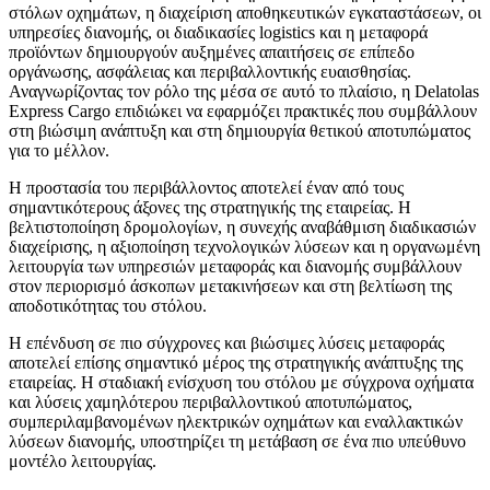
στόλων οχημάτων, η διαχείριση αποθηκευτικών εγκαταστάσεων, οι
υπηρεσίες διανομής, οι διαδικασίες logistics και η μεταφορά
προϊόντων δημιουργούν αυξημένες απαιτήσεις σε επίπεδο
οργάνωσης, ασφάλειας και περιβαλλοντικής ευαισθησίας.
Αναγνωρίζοντας τον ρόλο της μέσα σε αυτό το πλαίσιο, η Delatolas
Express Cargo επιδιώκει να εφαρμόζει πρακτικές που συμβάλλουν
στη βιώσιμη ανάπτυξη και στη δημιουργία θετικού αποτυπώματος
για το μέλλον.
Η προστασία του περιβάλλοντος αποτελεί έναν από τους
σημαντικότερους άξονες της στρατηγικής της εταιρείας. Η
βελτιστοποίηση δρομολογίων, η συνεχής αναβάθμιση διαδικασιών
διαχείρισης, η αξιοποίηση τεχνολογικών λύσεων και η οργανωμένη
λειτουργία των υπηρεσιών μεταφοράς και διανομής συμβάλλουν
στον περιορισμό άσκοπων μετακινήσεων και στη βελτίωση της
αποδοτικότητας του στόλου.
Η επένδυση σε πιο σύγχρονες και βιώσιμες λύσεις μεταφοράς
αποτελεί επίσης σημαντικό μέρος της στρατηγικής ανάπτυξης της
εταιρείας. Η σταδιακή ενίσχυση του στόλου με σύγχρονα οχήματα
και λύσεις χαμηλότερου περιβαλλοντικού αποτυπώματος,
συμπεριλαμβανομένων ηλεκτρικών οχημάτων και εναλλακτικών
λύσεων διανομής, υποστηρίζει τη μετάβαση σε ένα πιο υπεύθυνο
μοντέλο λειτουργίας.