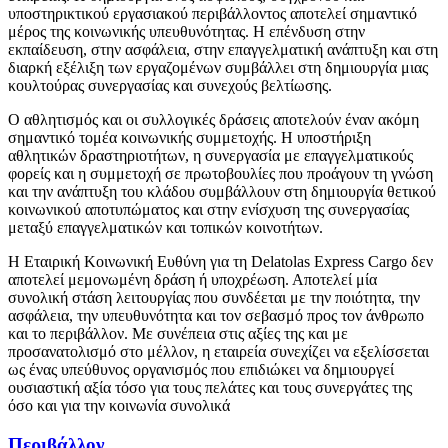
υποστηρικτικού εργασιακού περιβάλλοντος αποτελεί σημαντικό
μέρος της κοινωνικής υπευθυνότητας. Η επένδυση στην
εκπαίδευση, στην ασφάλεια, στην επαγγελματική ανάπτυξη και στη
διαρκή εξέλιξη των εργαζομένων συμβάλλει στη δημιουργία μιας
κουλτούρας συνεργασίας και συνεχούς βελτίωσης.
Ο αθλητισμός και οι συλλογικές δράσεις αποτελούν έναν ακόμη
σημαντικό τομέα κοινωνικής συμμετοχής. Η υποστήριξη
αθλητικών δραστηριοτήτων, η συνεργασία με επαγγελματικούς
φορείς και η συμμετοχή σε πρωτοβουλίες που προάγουν τη γνώση
και την ανάπτυξη του κλάδου συμβάλλουν στη δημιουργία θετικού
κοινωνικού αποτυπώματος και στην ενίσχυση της συνεργασίας
μεταξύ επαγγελματικών και τοπικών κοινοτήτων.
Η Εταιρική Κοινωνική Ευθύνη για τη Delatolas Express Cargo δεν
αποτελεί μεμονωμένη δράση ή υποχρέωση. Αποτελεί μία
συνολική στάση λειτουργίας που συνδέεται με την ποιότητα, την
ασφάλεια, την υπευθυνότητα και τον σεβασμό προς τον άνθρωπο
και το περιβάλλον. Με συνέπεια στις αξίες της και με
προσανατολισμό στο μέλλον, η εταιρεία συνεχίζει να εξελίσσεται
ως ένας υπεύθυνος οργανισμός που επιδιώκει να δημιουργεί
ουσιαστική αξία τόσο για τους πελάτες και τους συνεργάτες της
όσο και για την κοινωνία συνολικά
Περιβάλλον