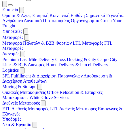
Εταιρεία
Όραμα & Αξίες
Εταιρική Κοινωνική Ευθύνη
Σημαντικά Γεγονότα
Ανθρώπινο Δυναμικό
Πιστοποιήσεις
Οργανόγραμμα
Green Your
Freight
Υπηρεσίες
Μεταφορές
Μεταφορά Παλετών & B2B Φορτίων
LTL Μεταφορές
FTL
Μεταφορές
Διανομές
Premium Last Mile Delivery
Cross Docking & City Cargo
City
Lines & B2B Διανομές
Home Delivery & Parcel Delivery
Logistics
3PL
Fulfillment & Διαχείριση Παραγγελιών
Αποθήκευση &
Διαχείριση Αποθεμάτων
Moving & Storage
Οικιακές Μετακομίσεις
Office Relocation & Εταιρικές
Μετακομίσεις
White Glove Services
Διεθνείς Μεταφορές
FTL Διεθνείς Μεταφορές
LTL Διεθνείς Μεταφορές
Εισαγωγές &
Εξαγωγές
Υποδομές
Νέα & Εργασία