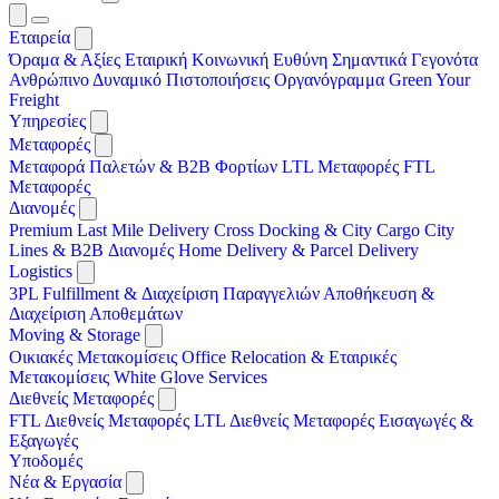
Εταιρεία
Όραμα & Αξίες
Εταιρική Κοινωνική Ευθύνη
Σημαντικά Γεγονότα
Ανθρώπινο Δυναμικό
Πιστοποιήσεις
Οργανόγραμμα
Green Your
Freight
Υπηρεσίες
Μεταφορές
Μεταφορά Παλετών & B2B Φορτίων
LTL Μεταφορές
FTL
Μεταφορές
Διανομές
Premium Last Mile Delivery
Cross Docking & City Cargo
City
Lines & B2B Διανομές
Home Delivery & Parcel Delivery
Logistics
3PL
Fulfillment & Διαχείριση Παραγγελιών
Αποθήκευση &
Διαχείριση Αποθεμάτων
Moving & Storage
Οικιακές Μετακομίσεις
Office Relocation & Εταιρικές
Μετακομίσεις
White Glove Services
Διεθνείς Μεταφορές
FTL Διεθνείς Μεταφορές
LTL Διεθνείς Μεταφορές
Εισαγωγές &
Εξαγωγές
Υποδομές
Νέα & Εργασία