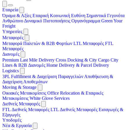
Εταιρεία
Όραμα & Αξίες
Εταιρική Κοινωνική Ευθύνη
Σημαντικά Γεγονότα
Ανθρώπινο Δυναμικό
Πιστοποιήσεις
Οργανόγραμμα
Green Your
Freight
Υπηρεσίες
Μεταφορές
Μεταφορά Παλετών & B2B Φορτίων
LTL Μεταφορές
FTL
Μεταφορές
Διανομές
Premium Last Mile Delivery
Cross Docking & City Cargo
City
Lines & B2B Διανομές
Home Delivery & Parcel Delivery
Logistics
3PL
Fulfillment & Διαχείριση Παραγγελιών
Αποθήκευση &
Διαχείριση Αποθεμάτων
Moving & Storage
Οικιακές Μετακομίσεις
Office Relocation & Εταιρικές
Μετακομίσεις
White Glove Services
Διεθνείς Μεταφορές
FTL Διεθνείς Μεταφορές
LTL Διεθνείς Μεταφορές
Εισαγωγές &
Εξαγωγές
Υποδομές
Νέα & Εργασία