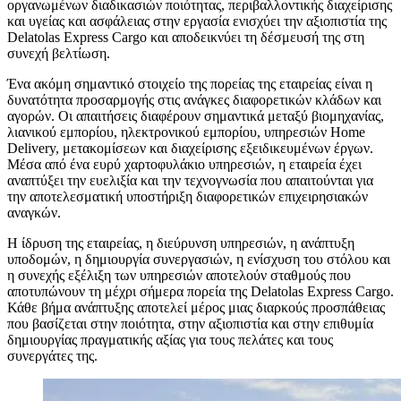
οργανωμένων διαδικασιών ποιότητας, περιβαλλοντικής διαχείρισης
και υγείας και ασφάλειας στην εργασία ενισχύει την αξιοπιστία της
Delatolas Express Cargo και αποδεικνύει τη δέσμευσή της στη
συνεχή βελτίωση.
Ένα ακόμη σημαντικό στοιχείο της πορείας της εταιρείας είναι η
δυνατότητα προσαρμογής στις ανάγκες διαφορετικών κλάδων και
αγορών. Οι απαιτήσεις διαφέρουν σημαντικά μεταξύ βιομηχανίας,
λιανικού εμπορίου, ηλεκτρονικού εμπορίου, υπηρεσιών Home
Delivery, μετακομίσεων και διαχείρισης εξειδικευμένων έργων.
Μέσα από ένα ευρύ χαρτοφυλάκιο υπηρεσιών, η εταιρεία έχει
αναπτύξει την ευελιξία και την τεχνογνωσία που απαιτούνται για
την αποτελεσματική υποστήριξη διαφορετικών επιχειρησιακών
αναγκών.
Η ίδρυση της εταιρείας, η διεύρυνση υπηρεσιών, η ανάπτυξη
υποδομών, η δημιουργία συνεργασιών, η ενίσχυση του στόλου και
η συνεχής εξέλιξη των υπηρεσιών αποτελούν σταθμούς που
αποτυπώνουν τη μέχρι σήμερα πορεία της Delatolas Express Cargo.
Κάθε βήμα ανάπτυξης αποτελεί μέρος μιας διαρκούς προσπάθειας
που βασίζεται στην ποιότητα, στην αξιοπιστία και στην επιθυμία
δημιουργίας πραγματικής αξίας για τους πελάτες και τους
συνεργάτες της.