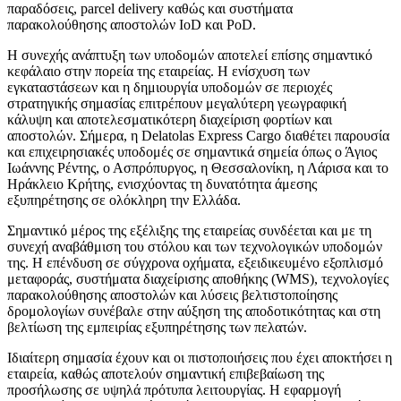
παραδόσεις, parcel delivery καθώς και συστήματα
παρακολούθησης αποστολών IoD και PoD.
Η συνεχής ανάπτυξη των υποδομών αποτελεί επίσης σημαντικό
κεφάλαιο στην πορεία της εταιρείας. Η ενίσχυση των
εγκαταστάσεων και η δημιουργία υποδομών σε περιοχές
στρατηγικής σημασίας επιτρέπουν μεγαλύτερη γεωγραφική
κάλυψη και αποτελεσματικότερη διαχείριση φορτίων και
αποστολών. Σήμερα, η Delatolas Express Cargo διαθέτει παρουσία
και επιχειρησιακές υποδομές σε σημαντικά σημεία όπως ο Άγιος
Ιωάννης Ρέντης, ο Ασπρόπυργος, η Θεσσαλονίκη, η Λάρισα και το
Ηράκλειο Κρήτης, ενισχύοντας τη δυνατότητα άμεσης
εξυπηρέτησης σε ολόκληρη την Ελλάδα.
Σημαντικό μέρος της εξέλιξης της εταιρείας συνδέεται και με τη
συνεχή αναβάθμιση του στόλου και των τεχνολογικών υποδομών
της. Η επένδυση σε σύγχρονα οχήματα, εξειδικευμένο εξοπλισμό
μεταφοράς, συστήματα διαχείρισης αποθήκης (WMS), τεχνολογίες
παρακολούθησης αποστολών και λύσεις βελτιστοποίησης
δρομολογίων συνέβαλε στην αύξηση της αποδοτικότητας και στη
βελτίωση της εμπειρίας εξυπηρέτησης των πελατών.
Ιδιαίτερη σημασία έχουν και οι πιστοποιήσεις που έχει αποκτήσει η
εταιρεία, καθώς αποτελούν σημαντική επιβεβαίωση της
προσήλωσης σε υψηλά πρότυπα λειτουργίας. Η εφαρμογή