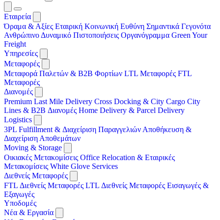
Εταιρεία
Όραμα & Αξίες
Εταιρική Κοινωνική Ευθύνη
Σημαντικά Γεγονότα
Ανθρώπινο Δυναμικό
Πιστοποιήσεις
Οργανόγραμμα
Green Your
Freight
Υπηρεσίες
Μεταφορές
Μεταφορά Παλετών & B2B Φορτίων
LTL Μεταφορές
FTL
Μεταφορές
Διανομές
Premium Last Mile Delivery
Cross Docking & City Cargo
City
Lines & B2B Διανομές
Home Delivery & Parcel Delivery
Logistics
3PL
Fulfillment & Διαχείριση Παραγγελιών
Αποθήκευση &
Διαχείριση Αποθεμάτων
Moving & Storage
Οικιακές Μετακομίσεις
Office Relocation & Εταιρικές
Μετακομίσεις
White Glove Services
Διεθνείς Μεταφορές
FTL Διεθνείς Μεταφορές
LTL Διεθνείς Μεταφορές
Εισαγωγές &
Εξαγωγές
Υποδομές
Νέα & Εργασία