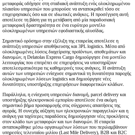
μεταφοράς οδήγησε στη σταδιακή ανάπτυξη ενός ολοκληρωμένου
πλαισίου υπηρεσιών που μπορούσε να ανταποκριθεί τόσο σε
επιχειρησιακές όσο και σε ιδιωτικές ανάγκες. Η προσέγγιση αυτή
αποτέλεσε τη βάση για τη μετάβαση από μία παραδοσιακή
μεταφορική δραστηριότητα σε ένα ευρύτερο μοντέλο
ολοκληρωμένων υπηρεσιών εφοδιαστικής αλυσίδας.
Σημαντικό ορόσημο στην εξέλιξη της εταιρείας αποτέλεσε η
ανάπτυξη υπηρεσιών αποθήκευσης και 3PL logistics. Μέσα από
ολοκληρωμένες λύσεις διαχείρισης προϊόντων, αποθεμάτων και
διανομών, η Delatolas Express Cargo δημιούργησε ένα μοντέλο
λειτουργίας που επιτρέπει σε επιχειρήσεις να υποστηρίζουν
αποτελεσματικότερα τις καθημερινές τους ανάγκες. Η ανάπτυξη
αυτών των υπηρεσιών ενίσχυσε σημαντικά τη δυνατότητα παροχής
ολοκληρωμένων λύσεων logistics και δημιούργησε νέες
δυνατότητες υποστήριξης επιχειρήσεων διαφορετικών κλάδων.
Παράλληλα, η ενίσχυση υπηρεσιών διανομή, parcel delivery και
υποστήριξης ηλεκτρονικού εμπορίου αποτέλεσε ένα ακόμη
σημαντικό βήμα προσαρμογής στις σύγχρονες απαιτήσεις της
αγοράς. Η συνεχής αύξηση των ηλεκτρονικών παραγγελιών και η
ανάγκη για ταχύτερες παραδόσεις δημιούργησαν νέες προκλήσεις
στον κλάδο των μεταφορών και των διανομών. Η εταιρεία
ανταποκρίθηκε μέσω οργανωμένων λύσεων που περιλαμβάνουν
υπηρεσίες τελευταίου μιλίου (Last Mile Delivery), B2B και B2C