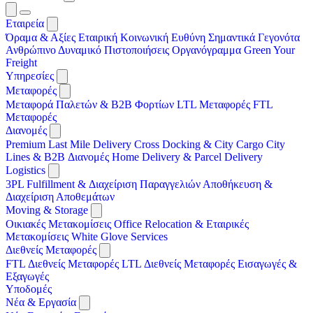
Εταιρεία
Όραμα & Αξίες
Εταιρική Κοινωνική Ευθύνη
Σημαντικά Γεγονότα
Ανθρώπινο Δυναμικό
Πιστοποιήσεις
Οργανόγραμμα
Green Your
Freight
Υπηρεσίες
Μεταφορές
Μεταφορά Παλετών & B2B Φορτίων
LTL Μεταφορές
FTL
Μεταφορές
Διανομές
Premium Last Mile Delivery
Cross Docking & City Cargo
City
Lines & B2B Διανομές
Home Delivery & Parcel Delivery
Logistics
3PL
Fulfillment & Διαχείριση Παραγγελιών
Αποθήκευση &
Διαχείριση Αποθεμάτων
Moving & Storage
Οικιακές Μετακομίσεις
Office Relocation & Εταιρικές
Μετακομίσεις
White Glove Services
Διεθνείς Μεταφορές
FTL Διεθνείς Μεταφορές
LTL Διεθνείς Μεταφορές
Εισαγωγές &
Εξαγωγές
Υποδομές
Νέα & Εργασία